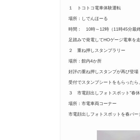
１ トコトコ電車体験運転
場所：しでんほーる
時間： 10時～
12
時（
11
時
45
分最
足踏みで発電してHOゲージ電車を
２ 重ね押しスタンプラリー
場所：館内
4
か所
好評の重ね押しスタンプが再び登場
受付でスタンプシートをもらったら
３ 市電顔出しフォトスポット"春休
場所：市電車両コーナー
市電顔出しフォトスポットを春バー