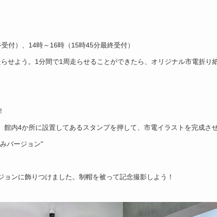
終受付）、
14
時～
16
時（
15
時
45
分最終受付）
走らせよう。
1
分間で
1
周走らせることができたら、オリジナル市電折り
！
、館内
4
か所に設置してあるスタンプを押して、市電イラストを完成さ
みバージョン"
ジョンに飾りつけました。制帽を被って記念撮影しよう！