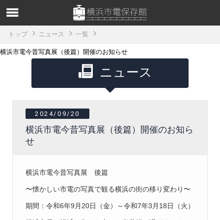
トップ
ニュース
一覧
横浜市電今昔写真展（後篇）開催のお知らせ
ニュース
2024/09/20
横浜市電今昔写真展（後篇）開催のお知ら
せ
横浜市電今昔写真展 後篇
〜懐かしい市電の写真で観る横浜の街の移り変わり〜
期間：令和
6
年
9
月
20
日（金）～令和
7
年
3
月
18
日（火）